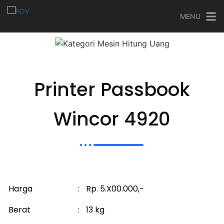
MENU
Printer Passbook
Wincor 4920
Harga
:
Rp. 5.X00.000,-
Berat
:
13 kg