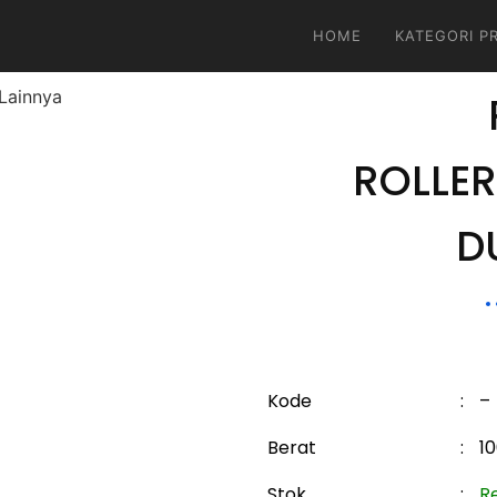
HOME
KATEGORI P
ROLLER
D
Kode
:
–
Berat
:
1
Stok
:
R