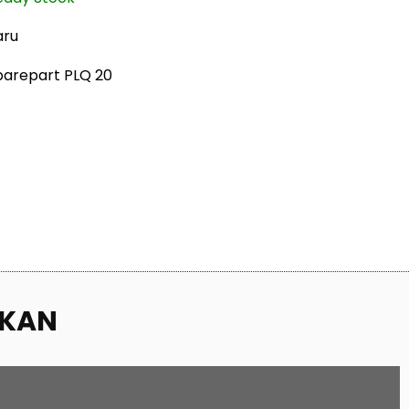
aru
parepart PLQ 20
UKAN