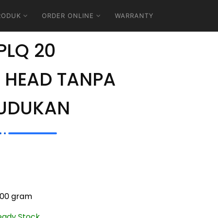
RODUK
ORDER ONLINE
WARRANTY
PLQ 20
 HEAD TANPA
UDUKAN
000 gram
eady Stock