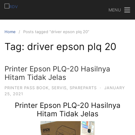
MENU
Home
Posts tagged “driver epson plq 20”
Tag:
driver epson plq 20
Printer Epson PLQ-20 Hasilnya
Hitam Tidak Jelas
PRINTER PASS BOOK
,
SERVIS
,
SPAREPARTS
·
JANUARY
25, 2021
Printer Epson PLQ-20 Hasilnya
Hitam Tidak Jelas