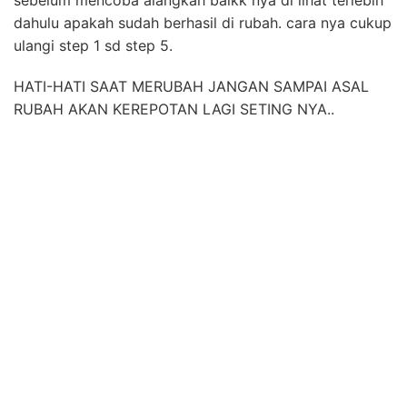
sebelum mencoba alangkah baikk nya di lihat terlebih
dahulu apakah sudah berhasil di rubah. cara nya cukup
ulangi step 1 sd step 5.
HATI-HATI SAAT MERUBAH JANGAN SAMPAI ASAL
RUBAH AKAN KEREPOTAN LAGI SETING NYA..
Tag :
alat penghitung uang kertas kertas / logam / koin glory, toyocom, ncl, super power, super counter,
gallant, promaxi, magner, dinamic , gfb 800, gfb 500, gfb 200, gnh 700, gnh 710, gnd 700, gnd
710, gnh 200, gfb 500, gfs 100, printronix, service printronix, pita printronix, printronix p7000,
printronix p5000, printronix psa, printronix p8000, tinta printronix, printronix error, ribbon hub,
printronix mati, driver printronix, jasa, gfs 120, usf 100, uw 500, uw 100, uw 120, mesin hitung
uang portable friction, mesin pengikat uang, mesin hitung uang baru, mesin bekas rekondisi,sewa
mesin hitung uang, mesin sortir uang kertas, deteksi uang palsu, harga sewa / penyewaan / rental