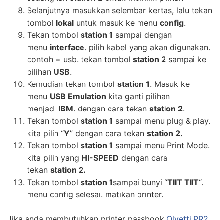
Selanjutnya masukkan selembar kertas, lalu tekan
tombol
lokal
untuk masuk ke menu
config
.
Tekan tombol
station 1
sampai dengan
menu
interface
. pilih kabel yang akan digunakan.
contoh = usb. tekan tombol
station 2
sampai ke
pilihan
USB
.
Kemudian tekan tombol
station 1
. Masuk ke
menu
USB Emulation
kita ganti pilihan
menjadi
IBM
. dengan cara tekan
station 2
.
Tekan tombol
station 1
sampai menu plug & play.
kita pilih “
Y
” dengan cara tekan
station 2.
Tekan tombol
station 1
sampai menu Print Mode.
kita pilih yang
HI-SPEED
dengan cara
tekan
station 2.
Tekan tombol
station 1
sampai bunyi “
TIIT TIIT
“.
menu config selesai. matikan printer.
Jika anda membutuhkan printer passbook
Olvetti PR2