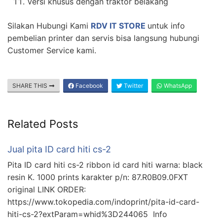
Versi khusus dengan traktor belakang
Silakan Hubungi Kami
RDV IT STORE
untuk info
pembelian printer dan servis bisa langsung hubungi
Customer Service kami.
SHARE THIS
Facebook
Twitter
WhatsApp
Related Posts
Jual pita ID card hiti cs-2
Pita ID card hiti cs-2 ribbon id card hiti warna: black
resin K. 1000 prints karakter p/n: 87.R0B09.0FXT
original LINK ORDER:
https://www.tokopedia.com/indoprint/pita-id-card-
hiti-cs-2?extParam=whid%3D244065 Info