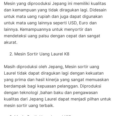
Mesin yang diprooduksi Jepang ini memiliki kualitas
dan kemampuan yang tidak diragukan lagi. Didesain
untuk mata uang rupiah dan juga dapat digunakan
untuk mata uang lainnya seperti USD, Euro dan
lainnya. Kemampuannya untuk menyortir dan
mendeteksi uang palsu dengan cepat dan sangat
akurat.
Mesin Sortir Uang Laurel K8
Masih diproduksi oleh Jepang, Mesin sortir uang
Laurel tidak dapat diragukan lagi dengan kekuatan
yang prima dan hasil kinerja yang sangat memuaskan
berdampak bagi kepuasan pelanggan. Diproduksi
dengan teknologi ,bahan baku dan pengawasan
kualitas dari Jepang Laurel dapat menjadi pilhan untuk
mesin sortir uang terbaik.