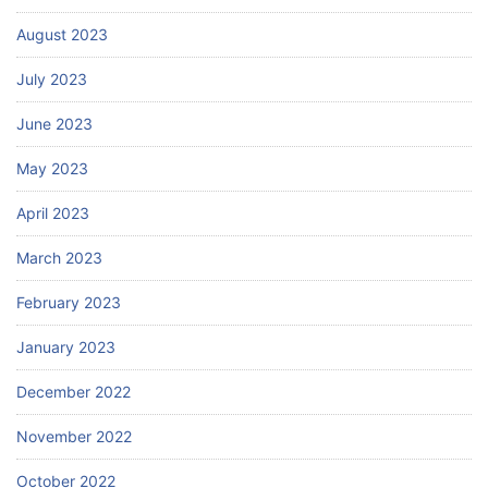
August 2023
July 2023
June 2023
May 2023
April 2023
March 2023
February 2023
January 2023
December 2022
November 2022
October 2022