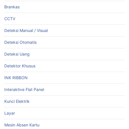
Brankas
CCTV
Deteksi Manual / Visual
Deteksi Otomatis
Deteksi Uang
Detektor Khusus
INK RIBBON
Interaktive Flat Panel
Kunci Elektrik
Layar
Mesin Absen Kartu