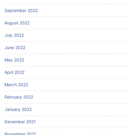
September 2022
August 2022
July 2022
June 2022
May 2022
April 2022
March 2022
February 2022
January 2022
December 2021
November 2021