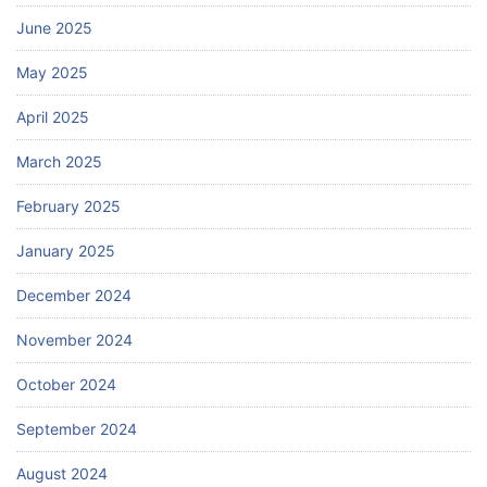
June 2025
May 2025
April 2025
March 2025
February 2025
January 2025
December 2024
November 2024
October 2024
September 2024
August 2024