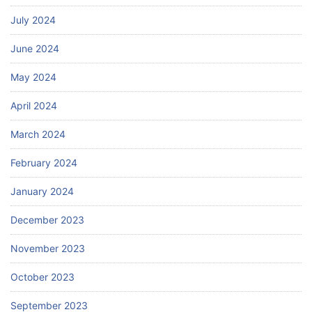
July 2024
June 2024
May 2024
April 2024
March 2024
February 2024
January 2024
December 2023
November 2023
October 2023
September 2023