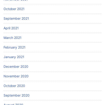
October 2021
September 2021
April 2021
March 2021
February 2021
January 2021
December 2020
November 2020
October 2020
September 2020
August 2020