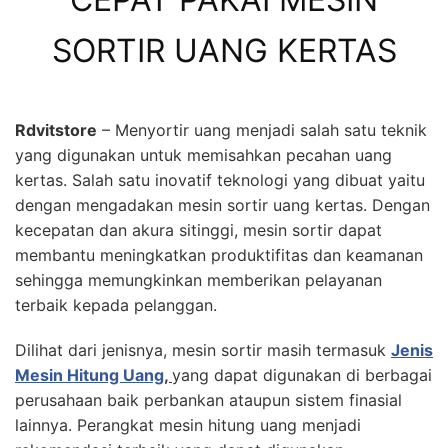
SORTIR UANG KERTAS
Rdvitstore
– Menyortir uang menjadi salah satu teknik
yang digunakan untuk memisahkan pecahan uang
kertas. Salah satu inovatif teknologi yang dibuat yaitu
dengan mengadakan mesin sortir uang kertas. Dengan
kecepatan dan akura sitinggi, mesin sortir dapat
membantu meningkatkan produktifitas dan keamanan
sehingga memungkinkan memberikan pelayanan
terbaik kepada pelanggan.
Dilihat dari jenisnya, mesin sortir masih termasuk
Jenis
Mesin Hitung Uang
,
yang dapat digunakan di berbagai
perusahaan baik perbankan ataupun sistem finasial
lainnya. Perangkat mesin hitung uang menjadi