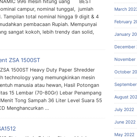
DYNAMIC 996 mesin hitung uang BEST
minal campur, nominal tunggal, jumlah
March 202
. Tampilan total nominal hingga 9 digit & 4
February 2
memudahkan pembacaan Rupiah. Mempunyai
ng sangat kokoh, lebih trendy dan solid,
January 2
December 
November 
ent ZSA 1500ST
ZSA 1500ST Heavy Duty Paper Shredder
October 2
ch technology yang memungkinkan mesin
September
rsentuh manusia atau hewan, Hasil Potongan
itas 15 Lembar (70-80Gr) Lebar Penampang
August 20
Menit Tong Sampah 36 Liter Level Suara 55
 LCD Menghancurkan …
July 2022
June 2022
SA1512
May 2022