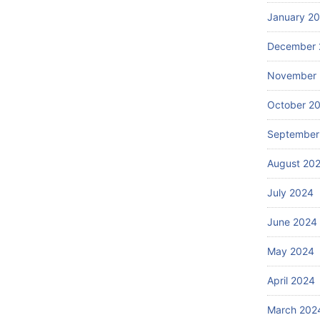
January 2
njur, Cirebon, Garut, Indramayu, Karawang, Kuningan, Majalengka, Pangandaran,
ya, Bandung, Banjar, Bekasi, Bogor, Cimahi, Cirebon, Depok, Sukabumi
December 
arnegara, Kebumen, Purworejo, Wonosobo, Magelang, Boyolali, Klaten, Sukoharjo,
Rembang, Pati, Kudus, Jepara, Demak, Semarang, Temanggung, Kendal, Batang,
November
karta, Salatiga, Semarang, Pekalongan, Tegal
October 2
litar, Kediri, Malang, Lumajang, Jember, Banyuwangi, Bondowoso, Situbondo,
ang, Nganjuk, Madiun, Magetan, Ngawi, Bojonegoro, Tuban, Lamongan, Gresik,
September
litar, Malang, Probolinggo, Pasuruan, Mojokerto, Provinsi di Pulau Sumatera,
August 20
(Sumbar),Riau,Kepulauan Riau (Kepri),Jambi,Bengkulu,Sumatera Selatan
July 2024
I Jakarta,Jawa Tengah (Jateng), Yogyakarta, Jawa Timur (Jatim),
 Bali, Nusa Tenggara Barat (NTB), Nusa Tenggara Timur (NTT),
June 2024
ara), Kalimantan Barat (Kalbar), Kalimantan Tengah (Kalteng), Kalimantan Selatan
May 2024
ra (Sulut), Sulawesi Barat (Sulbar), Sulawesi Tengah (Sulteng), Sulawesi Selatan
April 2024
March 202