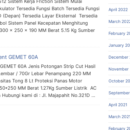
2 Sistem Kerja Friction Sistem Mulai
kulator Tersedia Fungsi Batch Tersedia Fungsi
April 2022
 (Depan) Tersedia Layar Eksternal Tersedia
March 202
bol Sistem Panel Kecepatan Menghitung
 300 x 250 x 190 MM Berat 5.15 Kg Sumber
February 2
January 2
ent GEMET 60A
December 
GEMET 60A Jenis Potongan Strip Cut Hasil
November 
 Lembar / 70Gr Lebar Penampang 220 MM
sitas Tong 8 Lt Proteksi Panas Motor
October 2
150*250 MM Berat 1.27Kg Sumber Listrik AC
September
Hubungi kami di : Jl. Majapahit No.321D …
April 2021
March 202
February 2