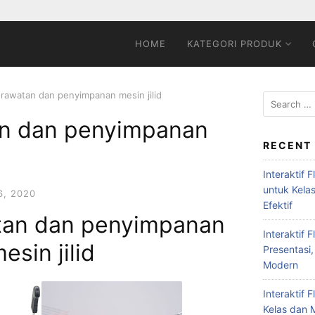
HOME
KATEGORI PRODUK
rawatan dan penyimpanan mesin jilid
an dan penyimpanan
RECENT
Interaktif 
untuk Kela
, 2020
Efektif
tan dan penyimpanan
Interaktif 
esin jilid
Presentasi,
Modern
Interaktif 
Kelas dan M