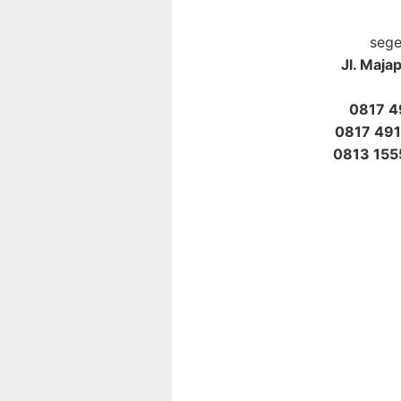
sege
Jl. Maj
0817 4
0817 49
0813 15
Tag :
alat penghitung uang kertas kertas / logam / koin glo
gfb 800, gfb 500, gfb 200, gnh 700, gnh 710, gnd 
printronix, printronix p7000, printronix p5000, printro
mati, driver printronix, jasa, gfs 120, usf 100, uw
mesin hitung uang baru, mesin bekas rekondisi,sewa
penyewaan / rental mesin hitung uang, mesin bekas, m
teknisi service bank equipment, spare parts, suku 
kerawa, mranggen, semarang ,, jakarta, bandung, ciamm
lamongan, malang, bali, denpasar, badung, kuta, nu