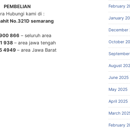
PEMBELIAN
February 2
ra Hubungi kami di :
January 2
apahit No.321D semarang
December 
900 866
– seluruh area
October 2
11 938
– area jawa tengah
55 4949
– area Jawa Barat
September
August 20
ry, toyocom, ncl, super power, super counter, gallant, promaxi, magner, dinamic ,
700, gnd 710, gnh 200, gfb 500, gfs 100, printronix, service printronix, pita
June 2025
nix psa, printronix p8000, tinta printronix, printronix error, ribbon hub, printronix
 500, uw 100, uw 120, mesin hitung uang portable friction, mesin pengikat uang,
May 2025
 mesin hitung uang, mesin sortir uang kertas, deteksi uang palsu, harga sewa /
April 2025
esin second rekondisi, agen resmi glory, vendor, suplier, distributor, spesialis
cadang asli, Jakarta, yogyakarta, solo, makasar, palembang, jawa timur, smarpu
March 202
is, banjar, solo, wonogiri,indonesia, google, search, surabaya, sidoarjo, gresik,
sa dua, tabanan, jimbrana, singaraja, gianyar, bangli, klungkung, karangasem,,
February 2