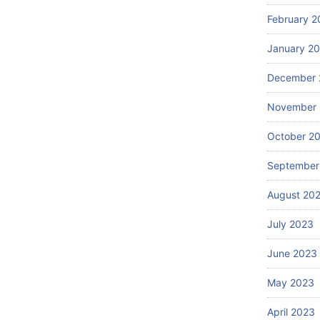
ry, toyocom, ncl, super power, super counter, gallant, promaxi, magner, dinamic ,
February 2
700, gnd 710, gnh 200, gfb 500, gfs 100, printronix, service printronix, pita
nix psa, printronix p8000, tinta printronix, printronix error, ribbon hub, printronix
January 2
 500, uw 100, uw 120, mesin hitung uang portable friction, mesin pengikat uang,
December 
 mesin hitung uang, mesin sortir uang kertas, deteksi uang palsu, harga sewa /
esin second rekondisi, agen resmi glory, vendor, suplier, distributor, spesialis
November
cadang asli, Jakarta, yogyakarta, solo, makasar, palembang, jawa timur, smarpu
is, banjar, solo, wonogiri,indonesia, google, search, surabaya, sidoarjo, gresik,
October 2
sa dua, tabanan, jimbrana, singaraja, gianyar, bangli, klungkung, karangasem,,
September
njur, Cirebon, Garut, Indramayu, Karawang, Kuningan, Majalengka, Pangandaran,
August 20
ya, Bandung, Banjar, Bekasi, Bogor, Cimahi, Cirebon, Depok, Sukabumi
arnegara, Kebumen, Purworejo, Wonosobo, Magelang, Boyolali, Klaten, Sukoharjo,
July 2023
Rembang, Pati, Kudus, Jepara, Demak, Semarang, Temanggung, Kendal, Batang,
June 2023
karta, Salatiga, Semarang, Pekalongan, Tegal
litar, Kediri, Malang, Lumajang, Jember, Banyuwangi, Bondowoso, Situbondo,
May 2023
ang, Nganjuk, Madiun, Magetan, Ngawi, Bojonegoro, Tuban, Lamongan, Gresik,
litar, Malang, Probolinggo, Pasuruan, Mojokerto, Provinsi di Pulau Sumatera,
April 2023