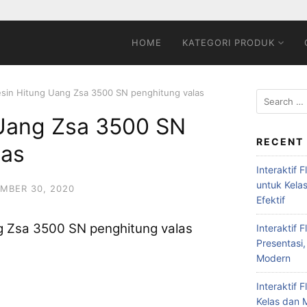
HOME
KATEGORI PRODUK
sin Hitung Uang Zsa 3500 SN penghitung valas
Uang Zsa 3500 SN
RECENT
las
Interaktif 
untuk Kela
MBER 30, 2020
Efektif
g Zsa 3500 SN penghitung valas
Interaktif 
Presentasi,
Modern
Interaktif 
Kelas dan M