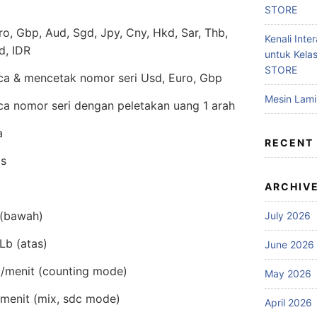
STORE
ro, Gbp, Aud, Sgd, Jpy, Cny, Hkd, Sar, Thb,
Kenali Inter
d, IDR
untuk Kela
STORE
 & mencetak nomor seri Usd, Euro, Gbp
Mesin Lam
 nomor seri dengan peletakan uang 1 arah
a
RECENT
is
ARCHIV
 (bawah)
July 2026
Lb (atas)
June 2026
/menit (counting mode)
May 2026
menit (mix, sdc mode)
April 2026