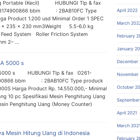
ang Portable (Kecil) HUBUNGI Tlp & fax
174900866 bbm : 2BAB10FC Type
April 2022
a Product 1.200 usd Minimal Order 1 SPEC
March 202
5 x 235 x 230 mm3Weight 5.5-6.0 kg
Feed System Roller Friction System
February 2
5mm 2– …
January 2
December 
SA 5000 s
A 5000 s HUBUNGI Tlp & fax :0261-
November 
866 bbm : 2BAB10FC Type produck
October 2
S Harga Product Rp. 14.550.000,- Minimal
ang 10 pc Spesifikasi Mesin Penghitung Uang
September
sin Penghitung Uang (Money Counter)
April 2021
March 202
ya Mesin Hitung Uang di Indonesia
February 2