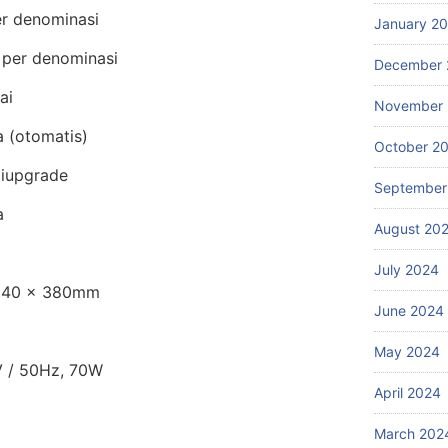
er denominasi
January 2
per denominasi
December 
ai
November
a (otomatis)
October 2
iupgrade
September
a
August 20
July 2024
340 x 380mm
June 2024
May 2024
 / 50Hz, 70W
April 2024
March 202