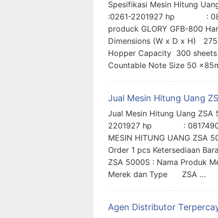
Spesifikasi Mesin Hitung U
:0261-2201927 hp : 08
produck GLORY GFB-800 Harg
Dimensions (W x D x H) 27
Hopper Capacity 300 sheets 
Countable Note Size 50 x8
Jual Mesin Hitung Uang Z
Jual Mesin Hitung Uang ZS
2201927 hp : 08174900
MESIN HITUNG UANG ZSA 5000
Order 1 pcs Ketersediaan Bar
ZSA 5000S : Nama Produk Me
Merek dan Type ZSA …
Agen Distributor Terperca