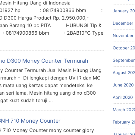
ya Mesin Hitung Uang di Indonesia
61-2201927 hp : 08174900866 bbm :
January 2
 D300 Harga Product Rp. 2.950.000,-
December 
sediaan Barang 10 pc PITA HUBUNGI Tlp &
: 08174900866 bbm : 2BAB10FC Type
November
October 2
Dino D300 Money Counter Termurah
September
y Counter Termurah Jual Mesin Hitung Uang
August 20
rmurah – Di lengkapi dengan UV IR dan MG
s mata uang kertas dapat mendeteksi ke
June 2020
dan seri lama. Mesin hitung uang dino d300
April 2020
gat kuat sudah teruji …
March 202
 GNH 710 Money Counter
February 2
H 710 Money Counter mony counter glory
January 2