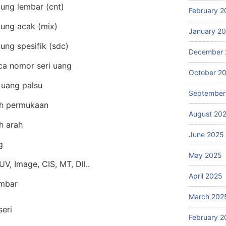
ung lembar (cnt)
February 2
ung acak (mix)
January 2
ung spesifik (sdc)
December 
a nomor seri uang
October 2
 uang palsu
September
h permukaan
August 20
h arah
June 2025
g
May 2025
UV, Image, CIS, MT, Dll..
April 2025
embar
March 202
eri
February 2