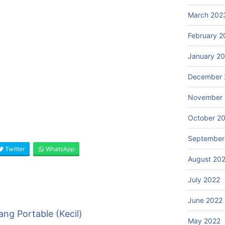
(Sumbar),Riau,Kepulauan Riau (Kepri),Jambi,Bengkulu,Sumatera Selatan
March 202
I Jakarta,Jawa Tengah (Jateng), Yogyakarta, Jawa Timur (Jatim),
February 2
 Bali, Nusa Tenggara Barat (NTB), Nusa Tenggara Timur (NTT),
ara), Kalimantan Barat (Kalbar), Kalimantan Tengah (Kalteng), Kalimantan Selatan
January 2
December 
ra (Sulut), Sulawesi Barat (Sulbar), Sulawesi Tengah (Sulteng), Sulawesi Selatan
November 
October 2
September
Twitter
WhatsApp
August 20
July 2022
June 2022
ang Portable (Kecil)
May 2022