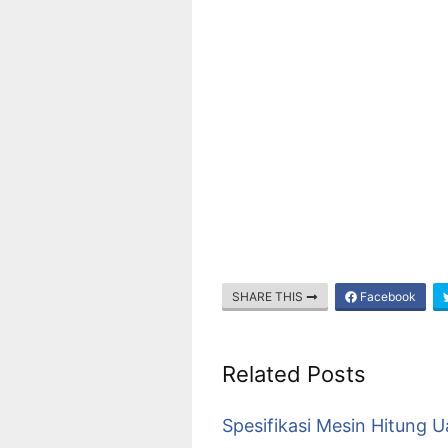
Aceh,Sumatera Utara (Sumut), Sumatera Barat 
(Sumsel),Kepulauan Bangka Belitung,Lampung,
Provinsi di Pulau Jawa,Banten,Jawa Barat (Jabar),DK
Provinsi di Pulau Bali dan Kepulauan Nusa Tenggara,
Provinsi di Pulau Kalimantan, Kalimantan Utara (Kalt
(Kalsel), Kalimantan Timur (Kaltim),
Provinsi di Pulau Sulawesi, Gorontalo, Sulawesi Uta
(Sulsel), Sulawesi Tenggara (Sultra),
SHARE THIS
Facebook
Related Posts
Spesifikasi Mesin Hitung U