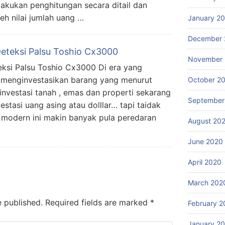
lakukan penghitungan secara ditail dan
h nilai jumlah uang …
January 2
December 
eteksi Palsu Toshio Cx3000
November
eksi Palsu Toshio Cx3000 Di era yang
 menginvestasikan barang yang menurut
October 2
nvestasi tanah , emas dan properti sekarang
September
stasi uang asing atau dolllar… tapi taidak
 modern ini makin banyak pula peredaran
August 20
June 2020
April 2020
March 202
e published.
Required fields are marked
*
February 2
January 2