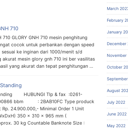
March 202
February 2
GNH 710
January 2
H 710 GLORY GNH 710 mesin penghitung
December 
sangat cocok untuk perbankan dengan speed
g sesuai ke inginan dari 1000/menit s/d
November 
akurat mesin glory gnh 710 ini ber vasilitas
asil yang akurat dan tepat penghitungan …
October 2
September
 Standing
August 20
Standing HUBUNGI Tlp & fax :0261-
866 bbm : 2BAB10FC Type produck
July 2022
Rp. 24.900.000,- Minimal Order 1 Unit
June 2022
( WxDxH) 350 x 310 x 965 mm (
pprox. 30 kg Countable Banknote Size :
May 2022