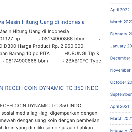
April 2022
ya Mesin Hitung Uang di Indonesia
March 202
ya Mesin Hitung Uang di Indonesia
February 2
61-2201927 hp : 08174900866 bbm :
 D300 Harga Product Rp. 2.950.000,-
January 2
sediaan Barang 10 pc PITA HUBUNGI Tlp &
December 
: 08174900866 bbm : 2BAB10FC Type
November 
October 2
N RECEH COIN DYNAMIC TC 350 INDO
September
RECEH COIN DYNAMIC TC 350 INDO
April 2021
sosial media lagi-lagi digemparkan dengan
March 202
g mewah dengan uang koin dengan pembelian
h koin yang dimiliki sampe jutaan bahkan
February 2