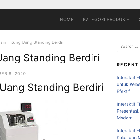
HOME
KATEGORI PRODUK
sin Hitung Uang Standing Berdiri
ang Standing Berdiri
RECENT
ER 8, 2020
Interaktif 
Uang Standing Berdiri
untuk Kela
Efektif
Interaktif 
Presentasi,
Modern
Interaktif 
Kelas dan M