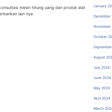
January 2
consultasi mesin hitung uang dan produk alat
erbankan lain nya
December 
November
ry, toyocom, ncl, super power, super counter, gallant, promaxi, magner, dinamic ,
October 2
700, gnd 710, gnh 200, gfb 500, gfs 100, printronix, service printronix, pita
nix psa, printronix p8000, tinta printronix, printronix error, ribbon hub, printronix
September
 500, uw 100, uw 120, mesin hitung uang portable friction, mesin pengikat uang,
August 20
 mesin hitung uang, mesin sortir uang kertas, deteksi uang palsu, harga sewa /
esin second rekondisi, agen resmi glory, vendor, suplier, distributor, spesialis
July 2024
cadang asli, Jakarta, yogyakarta, solo, makasar, palembang, jawa timur, smarpu
is, banjar, solo, wonogiri,indonesia, google, search, surabaya, sidoarjo, gresik,
June 2024
sa dua, tabanan, jimbrana, singaraja, gianyar, bangli, klungkung, karangasem,,
May 2024
njur, Cirebon, Garut, Indramayu, Karawang, Kuningan, Majalengka, Pangandaran,
April 2024
ya, Bandung, Banjar, Bekasi, Bogor, Cimahi, Cirebon, Depok, Sukabumi
arnegara, Kebumen, Purworejo, Wonosobo, Magelang, Boyolali, Klaten, Sukoharjo,
March 202