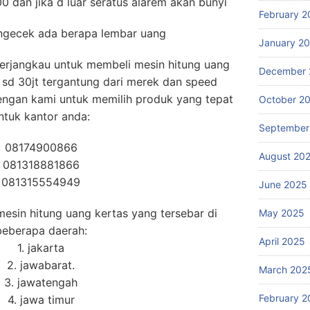
0 dan jika d luar seratus alarem akan bunyi
February 2
 ngecek ada berapa lembar uang
January 2
erjangkau untuk membeli mesin hitung uang
December 
jt sd 30jt tergantung dari merek dan speed
dengan kami untuk memilih produk yang tepat
October 2
ntuk kantor anda:
September
08174900866
August 20
081318881866
081315554949
June 2025
esin hitung uang kertas yang tersebar di
May 2025
beberapa daerah:
April 2025
1. jakarta
2. jawabarat.
March 202
3. jawatengah
February 2
4. jawa timur