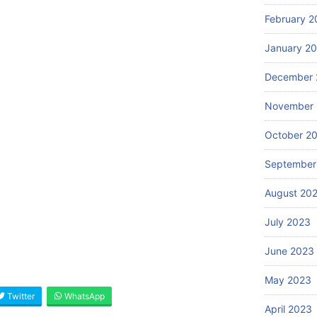
Rembang, Pati, Kudus, Jepara, Demak, Semarang, Temanggung, Kendal, Batang,
February 2
karta, Salatiga, Semarang, Pekalongan, Tegal
litar, Kediri, Malang, Lumajang, Jember, Banyuwangi, Bondowoso, Situbondo,
January 2
ang, Nganjuk, Madiun, Magetan, Ngawi, Bojonegoro, Tuban, Lamongan, Gresik,
litar, Malang, Probolinggo, Pasuruan, Mojokerto, Provinsi di Pulau Sumatera,
December 
(Sumbar),Riau,Kepulauan Riau (Kepri),Jambi,Bengkulu,Sumatera Selatan
November
I Jakarta,Jawa Tengah (Jateng), Yogyakarta, Jawa Timur (Jatim),
October 2
 Bali, Nusa Tenggara Barat (NTB), Nusa Tenggara Timur (NTT),
September
ara), Kalimantan Barat (Kalbar), Kalimantan Tengah (Kalteng), Kalimantan Selatan
August 20
ra (Sulut), Sulawesi Barat (Sulbar), Sulawesi Tengah (Sulteng), Sulawesi Selatan
July 2023
June 2023
May 2023
Twitter
WhatsApp
April 2023