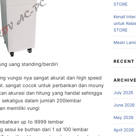
STORE
Kenali Inter
untuk Kela
STORE
Mesin Lam
RECENT
ung uang standing/berdiri
ng vungsi nya sangat akurat dan high speed
ARCHIV
ut. sangat cocok untuk perbankan dan mouny
an akurasi dan hitung yang handal sehingga
July 2026
sekaligus dalam jumlah 200lembar
June 2026
an memiliki vungi
May 2026
bahkan up to 9999 lembar
g sesui ke buthan dari 1 sd 100 lembar
April 2026