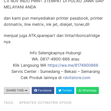
CV RDV INDO PRINT 3TEMPAT DI PULAU JAWA SIAP
MELAYANI ANDA
dan kami pun menyediakan printer passbook, printer
dotmatrix, line metrix, ink jet, diskjet, toner,dll
menjual juga ATK,sparepart dan tinta/riboncatridge
nya
Info Selengkapnya Hubungi
WA. 0817-4900-866 atau
Klik Langsung WA
https://wa.me/8174900866
Servis Center : Sumedang – Bekasi – Semarang
Cek Produk lainnya di
rdvitstore.com
SHARE THIS
Facebook
Twitter
WhatsApp
TAGS:
#PRINTER DOTMATRIX EPSON