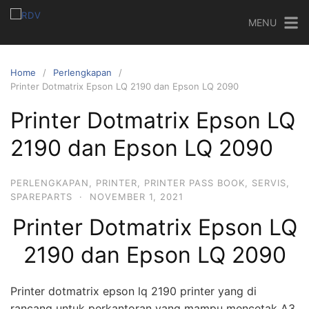
MENU
Home
Perlengkapan
Printer Dotmatrix Epson LQ 2190 dan Epson LQ 2090
Printer Dotmatrix Epson LQ
2190 dan Epson LQ 2090
PERLENGKAPAN
,
PRINTER
,
PRINTER PASS BOOK
,
SERVIS
,
SPAREPARTS
·
NOVEMBER 1, 2021
Printer Dotmatrix Epson LQ
2190 dan Epson LQ 2090
Printer dotmatrix epson lq 2190 printer yang di
rancang untuk perkantoran yang mampu mencetak A3