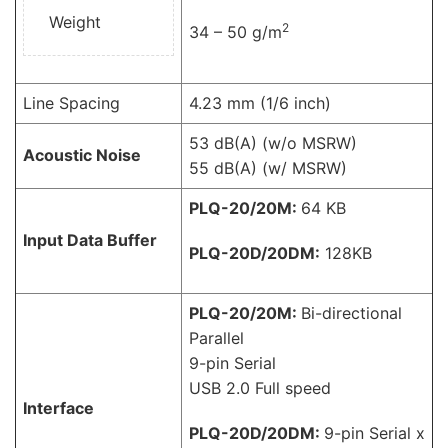
Weight
2
34 – 50 g/m
Line Spacing
4.23 mm (1/6 inch)
53 dB(A) (w/o MSRW)
Acoustic Noise
55 dB(A) (w/ MSRW)
PLQ-20/20M:
64 KB
Input Data Buffer
PLQ-20D/20DM:
128KB
PLQ-20/20M:
Bi-directional
Parallel
9-pin Serial
USB 2.0 Full speed
Interface
PLQ-20D/20DM:
9-pin Serial x