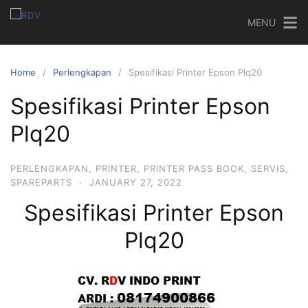
MENU
Home
Perlengkapan
Spesifikasi Printer Epson Plq20
Spesifikasi Printer Epson
Plq20
PERLENGKAPAN
,
PRINTER
,
PRINTER PASS BOOK
,
SERVIS
,
SPAREPARTS
·
JANUARY 27, 2022
Spesifikasi Printer Epson
Plq20