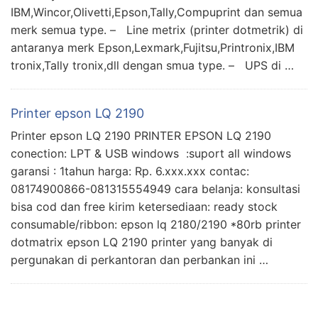
IBM,Wincor,Olivetti,Epson,Tally,Compuprint dan semua
merk semua type. – Line metrix (printer dotmetrik) di
antaranya merk Epson,Lexmark,Fujitsu,Printronix,IBM
tronix,Tally tronix,dll dengan smua type. – UPS di …
Printer epson LQ 2190
Printer epson LQ 2190 PRINTER EPSON LQ 2190
conection: LPT & USB windows :suport all windows
garansi : 1tahun harga: Rp. 6.xxx.xxx contac:
08174900866-081315554949 cara belanja: konsultasi
bisa cod dan free kirim ketersediaan: ready stock
consumable/ribbon: epson lq 2180/2190 *80rb printer
dotmatrix epson LQ 2190 printer yang banyak di
pergunakan di perkantoran dan perbankan ini …