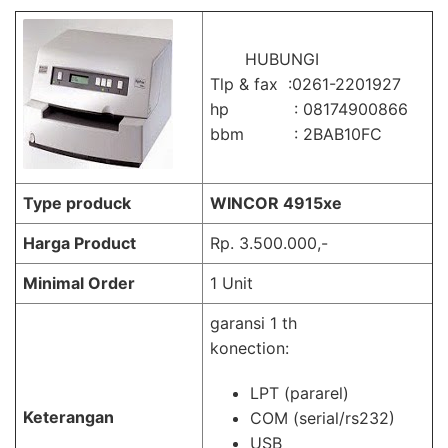
HUBUNGI
Tlp & fax :0261-2201927
hp : 08174900866
bbm : 2BAB10FC
Type produck
WINCOR 4915xe
Harga Product
Rp. 3.500.000,-
Minimal Order
1 Unit
garansi 1 th
konection:
LPT (pararel)
Keterangan
COM (serial/rs232)
USB