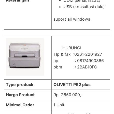
Keterangan
COM (serial/rs232)
USB (konsultasi dulu)
suport all windows
HUBUNGI
Tlp & fax :0261-2201927
hp : 08174900866
bbm : 2BAB10FC
Type produck
OLIVETTI PR2 plus
Harga Product
Rp. 7.650.000,-
Minimal Order
1 Unit