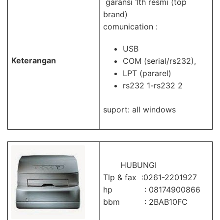
garansi 1th resmi (top
brand)
comunication :
USB
Keterangan
COM (serial/rs232),
LPT (pararel)
rs232 1-rs232 2
suport: all windows
HUBUNGI
Tlp & fax :0261-2201927
hp : 08174900866
bbm : 2BAB10FC