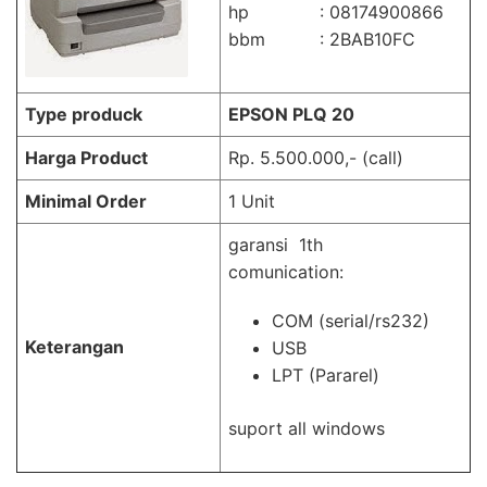
hp : 08174900866
bbm : 2BAB10FC
Type produck
EPSON PLQ 20
Harga Product
Rp. 5.500.000,- (call)
Minimal Order
1 Unit
garansi 1th
comunication:
COM (serial/rs232)
Keterangan
USB
LPT (Pararel)
suport all windows