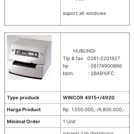
suport all windows
HUBUNGI
Tlp & fax :0261-2201927
hp : 08174900866
bbm : 2BAB10FC
Type produck
WINCOR 4915+/4920
Harga Product
Rp. 1.500.000,-/6.800.000,-
Minimal Order
1 Unit
garansi 1 th distributor