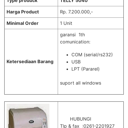
Type produck
TELLY 5040
Harga Product
Rp. 7.200.000,-
Minimal Order
1 Unit
garansi 1th
comunication:
COM (serial/rs232)
Ketersediaan Barang
USB
LPT (Pararel)
suport all windows
HUBUNGI
Tlp & fax :0261-2201927