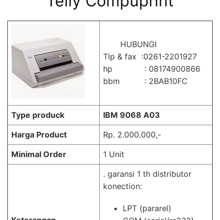
Telly Compuprint
HUBUNGI
Tlp & fax :0261-2201927
hp : 08174900866
bbm : 2BAB10FC
Type produck
IBM 9068 A03
Harga Product
Rp. 2.000.000,-
Minimal Order
1 Unit
. garansi 1 th distributor
konection:
LPT (pararel)