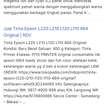
magenta (M) dan cyan (C) panel untuk mencetak
spektrum penuh warna dengan menggabungkan warna
menggunakan berbagai tingkat panas. Panel K …
Jual Tinta Epson L220 L210 L120 L110 664
Original | RDV
Tinta Epson L220 L210 L120 L110 664 Original
Kondisi: Baru Berat Satuan: 400 g Kategori: Tinta
Printer Etalase: PITA PRINTER original consumable ink
epson t664 ready stock dan full color silahkan ketik
keterangan warna yg d beli d kolom keterangan LINK
ORDER: https://www.tokopedia.com/indoprint/tinta-
epson-l220-l210-l120-l110-664-original?
extParam=whid%3D244065 Info Selengkapnya
Hubungi WA. 0817-4900-866 atau Klik Langsung WA
https://wa.me/8174900866 Servis Center : Sumedang
– Bekasi – …