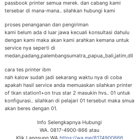
passbook printer semua merek. dan cabang kami
tersebar di mana-mana.. silahkan hubungi kami
proses penanganan dan pengiriman
kami belum ada d luar jawa kecuali konsultasi dahulu
dengan kami maka akan kami arahkan kemana untuk
service nya seperti di
medan,padang,palembangsumatra,,papua,,bali,jatim,dll
cara tes printer ibm
nah kalow sudah jadi sekarang waktu nya di coba
apakah hasil service anda memuaskan silahkan printer
of tkan station1+on trus star 2 masukin hvs.. 01 untuk
konfigurasi.. silahkan di pelajari 01 tersebut maka smua
akan beres dengan 01.
Info Selengkapnya Hubungi
WA. 0817-4900-866 atau
Klik Langsung WA
https://wa.me/8174900866