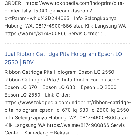
ORDER : https://www.tokopedia.com/indoprint/pita-
printer-tally-t5040-genicom-dascom?
extParam=whid%3D244065 Info Selengkapnya
Hubungi WA. 0817-4900-866 atau Klik Langsung WA
https://wa.me/8174900866 Servis Center : …
Jual Ribbon Catridge Pita Hologram Epson LQ
2550 | RDV
Ribbon Catridge Pita Hologram Epson LQ 2550
Ribbon Catridge / Pita / Tinta Printer For In use : –
Epson LQ 670 – Epson LQ 680 – Epson LQ 2500 –
Epson LQ 2550 Link Order:
https://www.tokopedia.com/indoprint/ribbon-catridge-
pita-hologram-epson-lq-670-lq-680-lq-2500-lq-2550
Info Selengkapnya Hubungi WA. 0817-4900-866 atau
Klik Langsung WA https://wa.me/8174900866 Servis
Center : Sumedang – Bekasi – …