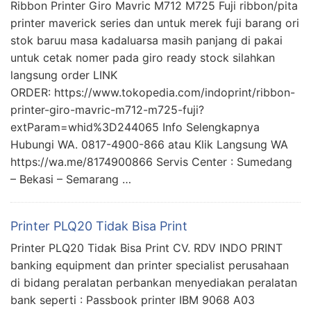
Ribbon Printer Giro Mavric M712 M725 Fuji ribbon/pita
printer maverick series dan untuk merek fuji barang ori
stok baruu masa kadaluarsa masih panjang di pakai
untuk cetak nomer pada giro ready stock silahkan
langsung order LINK
ORDER: https://www.tokopedia.com/indoprint/ribbon-
printer-giro-mavric-m712-m725-fuji?
extParam=whid%3D244065 Info Selengkapnya
Hubungi WA. 0817-4900-866 atau Klik Langsung WA
https://wa.me/8174900866 Servis Center : Sumedang
– Bekasi – Semarang …
Printer PLQ20 Tidak Bisa Print
Printer PLQ20 Tidak Bisa Print CV. RDV INDO PRINT
banking equipment dan printer specialist perusahaan
di bidang peralatan perbankan menyediakan peralatan
bank seperti : Passbook printer IBM 9068 A03