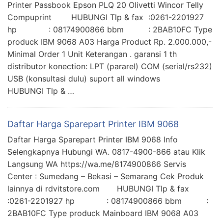
Printer Passbook Epson PLQ 20 Olivetti Wincor Telly
Compuprint HUBUNGI Tlp & fax :0261-2201927
hp : 08174900866 bbm : 2BAB10FC Type
produck IBM 9068 A03 Harga Product Rp. 2.000.000,-
Minimal Order 1 Unit Keterangan . garansi 1 th
distributor konection: LPT (pararel) COM (serial/rs232)
USB (konsultasi dulu) suport all windows
HUBUNGI Tlp & …
Daftar Harga Sparepart Printer IBM 9068
Daftar Harga Sparepart Printer IBM 9068 Info
Selengkapnya Hubungi WA. 0817-4900-866 atau Klik
Langsung WA https://wa.me/8174900866 Servis
Center : Sumedang – Bekasi – Semarang Cek Produk
lainnya di rdvitstore.com HUBUNGI Tlp & fax
:0261-2201927 hp : 08174900866 bbm :
2BAB10FC Type produck Mainboard IBM 9068 A03