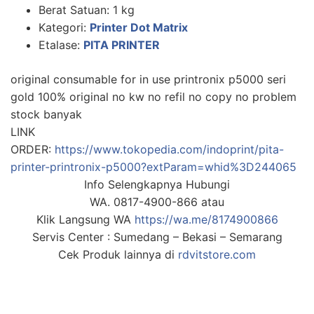
Berat Satuan:
1 kg
Kategori:
Printer Dot Matrix
Etalase:
PITA PRINTER
original consumable for in use printronix p5000 seri
gold 100% original no kw no refil no copy no problem
stock banyak
LINK
ORDER:
https://www.tokopedia.com/indoprint/pita-
printer-printronix-p5000?extParam=whid%3D244065
Info Selengkapnya Hubungi
WA. 0817-4900-866 atau
Klik Langsung WA
https://wa.me/8174900866
Servis Center : Sumedang – Bekasi – Semarang
Cek Produk lainnya di
rdvitstore.com