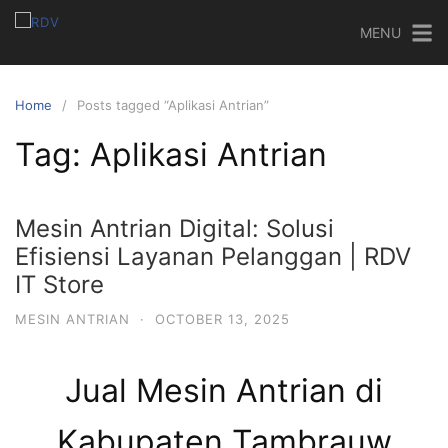
MENU
Home
Posts tagged “Aplikasi Antrian”
Tag:
Aplikasi Antrian
Mesin Antrian Digital: Solusi
Efisiensi Layanan Pelanggan | RDV
IT Store
MESIN ANTRIAN
·
OCTOBER 13, 2025
Jual Mesin Antrian di
Kabupaten Tambrauw