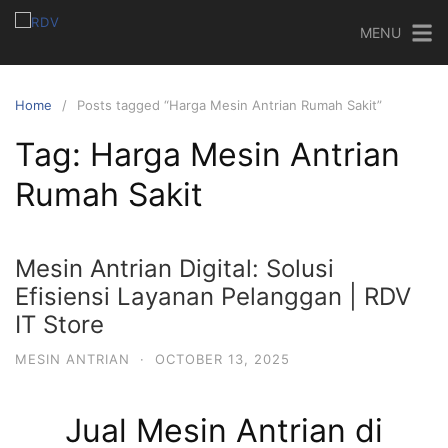
MENU
Home
Posts tagged “Harga Mesin Antrian Rumah Sakit”
Tag:
Harga Mesin Antrian
Rumah Sakit
Mesin Antrian Digital: Solusi
Efisiensi Layanan Pelanggan | RDV
IT Store
MESIN ANTRIAN
·
OCTOBER 13, 2025
Jual Mesin Antrian di