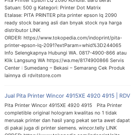
Pita Printer Epson LQ 2090 Kondisi: Baru Berat
Satuan: 500 g Kategori: Printer Dot Matrix
Etalase: PITA PRINTER pita printer epson lq 2090
ready stock barang asli dan bnyak stock nya harga
distributor LINK
ORDER: https://www.tokopedia.com/indoprint/pita-
printer-epson-lq-2091?extParam=whid%3D244065
Info Selengkapnya Hubungi WA. 0817-4900-866 atau
Klik Langsung WA https://wa.me/8174900866 Servis
Center : Sumedang – Bekasi – Semarang Cek Produk
lainnya di rdvitstore.com
Jual Pita Printer Wincor 4915XE 4920 4915 | RDV
Pita Printer Wincor 4915XE 4920 4915 Pita Printer
completible original hologram kwalitas no 1 tidak
merusak printer dan hasil yang pekat serta awet dapat
di pakai juga di printer siemens. wincor.telly LINK