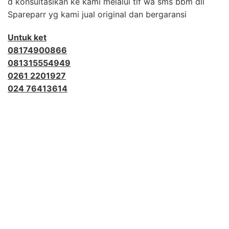
d konsultasikan ke kami melalui tlf wa sms bbm dll
Spareparr yg kami jual original dan bergaransi
Untuk ket
08174900866
081315554949
0261 2201927
024 76413614
Tag :
alat penghitung uang kertas kertas / logam / koin glory, toyocom, ncl, super power, super counter,
gallant, promaxi, magner, dinamic , gfb 800, gfb 500, gfb 200, gnh 700, gnh 710, gnd 700, gnd
710, gnh 200, gfb 500, gfs 100, printronix, service printronix, pita printronix, printronix p7000,
printronix p5000, printronix psa, printronix p8000, tinta printronix, printronix error, ribbon hub,
printronix mati, driver printronix, jasa, gfs 120, usf 100, uw 500, uw 100, uw 120, mesin hitung
uang portable friction, mesin pengikat uang, mesin hitung uang baru, mesin bekas rekondisi,sewa
mesin hitung uang, mesin sortir uang kertas, deteksi uang palsu, harga sewa / penyewaan / rental
mesin hitung uang, mesin bekas, mesin second rekondisi, agen resmi glory, vendor, suplier,
distributor, spesialis teknisi service bank equipment, spare parts, suku cadang asli, Jakarta,