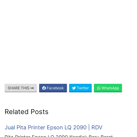
Jawa Timur (Jatim),
Provinsi di Pulau Bali dan Kepulauan Nusa Tenggara, Bali, Nusa Tenggara Barat (NTB), Nusa
Tenggara Timur (NTT),
Provinsi di Pulau Kalimantan, Kalimantan Utara (Kaltara), Kalimantan Barat (Kalbar), Kalimantan
Tengah (Kalteng), Kalimantan Selatan (Kalsel), Kalimantan Timur (Kaltim),
Provinsi di Pulau Sulawesi, Gorontalo, Sulawesi Utara (Sulut), Sulawesi Barat (Sulbar), Sulawesi
Tengah (Sulteng), Sulawesi Selatan (Sulsel), Sulawesi Tenggara (Sultra),
SHARE THIS
Facebook
Twitter
WhatsApp
Related Posts
Jual Pita Printer Epson LQ 2090 | RDV