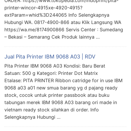
ORDER: https://www.tokopedia.com/indoprint/pita-
printer-wincor-4915xe-4920-4915?
extParam=whid%3D244065 Info Selengkapnya
Hubungi WA. 0817-4900-866 atau Klik Langsung WA
https://wa.me/8174900866 Servis Center : Sumedang
– Bekasi – Semarang Cek Produk lainnya …
Jual Pita Printer IBM 9068 A03 | RDV
Pita Printer IBM 9068 A03 Kondisi: Baru Berat
Satuan: 500 g Kategori: Printer Dot Matrix
Etalase: PITA PRINTER Ribbon catridge for in use IBM
9068 a03 a01 new smua barang yg d pajang ready
stock, cocok untuk printer passbook atau buku
tabungan merek IBM 9068 A03 barang ori made in
vietnam ready stock silahkan di order. Info
Selengkapnya Hubungi …