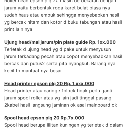
Roller head epson plq 20 masih berdekatan dengan
jarum yaitu berbentuk roda karet bulat biasa nya
sudah haus atau empuk sehingga menyebabkan hasil
yg bercak hitam dan kotor d buku tabungan atau hasil
print lain nya
Ujung head/mal jarum/pin plate guide Rp. 1xx.000
Terletak d ujung head yg d pake untuk menyusun
jarum terkadang pecah atau copot menyebabkan hasil
bercak dan putus2 serta pita nyangkut. Barang nya
kecil tp manfaat nya besar
Head printer epson plq 20 Rp. 1.xxx.000
Head printer atau caridge 1block tidak perlu ganti
jarum spool roller atau yg lain jadi tinggal pasang
2kabel hasil langsung jaminan ok asal mainboard ok
Spool head epson plq 20 Rp.7x.000
Spool head berupa lilitan kuningan yg terletak d dalam