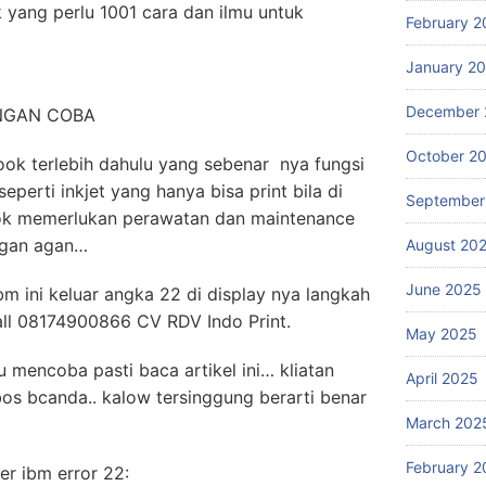
 yang perlu 1001 cara dan ilmu untuk
February 2
January 2
December 
NGAN COBA
October 2
book terlebih dahulu yang sebenar nya fungsi
eperti inkjet yang hanya bisa print bila di
September
book memerlukan perawatan dan maintenance
a gan agan…
August 20
June 2025
bm ini keluar angka 22 di display nya langkah
all 08174900866 CV RDV Indo Print.
May 2025
u mencoba pasti baca artikel ini… kliatan
April 2025
bos bcanda.. kalow tersinggung berarti benar
March 202
February 2
er ibm error 22: