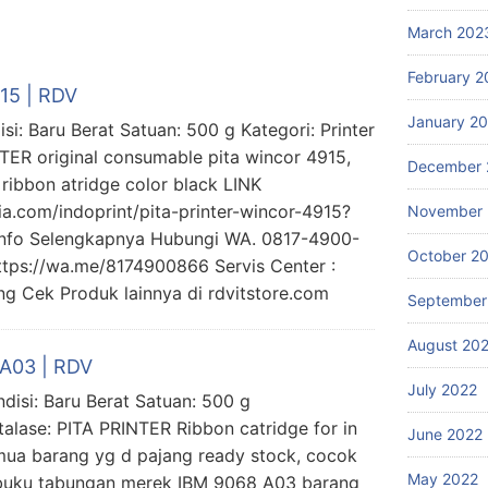
March 202
February 2
915 | RDV
January 2
si: Baru Berat Satuan: 500 g Kategori: Printer
NTER original consumable pita wincor 4915,
December 
ribbon atridge color black LINK
.com/indoprint/pita-printer-wincor-4915?
November 
fo Selengkapnya Hubungi WA. 0817-4900-
October 2
ttps://wa.me/8174900866 Servis Center :
ng Cek Produk lainnya di rdvitstore.com
September
August 20
 A03 | RDV
July 2022
disi: Baru Berat Satuan: 500 g
Etalase: PITA PRINTER Ribbon catridge for in
June 2022
ua barang yg d pajang ready stock, cocok
May 2022
 buku tabungan merek IBM 9068 A03 barang