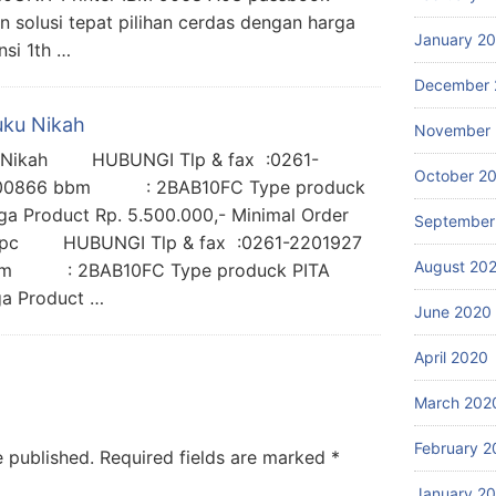
 solusi tepat pilihan cerdas dengan harga
January 2
si 1th …
December 
uku Nikah
November
ku Nikah HUBUNGI Tlp & fax :0261-
October 2
866 bbm : 2BAB10FC Type produck
 Product Rp. 5.500.000,- Minimal Order
September
20 pc HUBUNGI Tlp & fax :0261-2201927
August 20
: 2BAB10FC Type produck PITA
a Product …
June 2020
April 2020
March 202
February 2
e published.
Required fields are marked
*
January 2