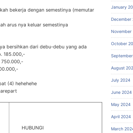
January 2
akah bekerja dengan semestinya (memutar
December 
ah arus nya keluar semestinya
November
October 2
nya bersihkan dari debu-debu yang ada
. 185.000,-
September
 750.000,-
August 20
700.000,-
July 2024
pat (4) hehehehe
parepart
June 2024
May 2024
April 2024
HUBUNGI
March 202