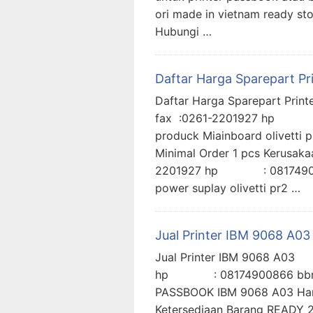
ori made in vietnam ready sto
Hubungi …
Daftar Harga Sparepart Prin
Daftar Harga Sparepart Prin
fax :0261-2201927 hp 
produck Miainboard olivetti 
Minimal Order 1 pcs Kerusa
2201927 hp : 08174900
power suplay olivetti pr2 …
Jual Printer IBM 9068 A03
Jual Printer IBM 9068 A03
hp : 08174900866 bbm 
PASSBOOK IBM 9068 A03 Harga
Ketersediaan Barang READY 