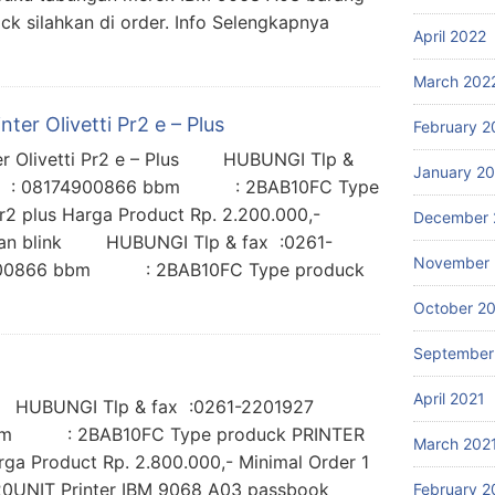
ck silahkan di order. Info Selengkapnya
April 2022
March 202
ter Olivetti Pr2 e – Plus
February 2
ter Olivetti Pr2 e – Plus HUBUNGI Tlp &
January 2
: 08174900866 bbm : 2BAB10FC Type
pr2 plus Harga Product Rp. 2.200.000,-
December 
kaan blink HUBUNGI Tlp & fax :0261-
November 
866 bbm : 2BAB10FC Type produck
October 2
September
April 2021
 HUBUNGI Tlp & fax :0261-2201927
: 2BAB10FC Type produck PRINTER
March 202
 Product Rp. 2.800.000,- Minimal Order 1
20UNIT Printer IBM 9068 A03 passbook
February 2