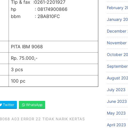
Tlp & fax :0261-2201927
February 2
hp : 08174900866
bbm : 2BAB10FC
January 2
December 
November
PITA IBM 9068
October 2
Rp. 75.000,-
September
3 pcs
August 20
100 pc
July 2023
June 2023
Twitter
WhatsApp
May 2023
 9068 A03 ERROR 22 TIDAK NARIK KERTAS
April 2023