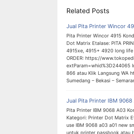
Related Posts
Jual Pita Printer Wincor 4
Pita Printer Wincor 4915 Kondi
Dot Matrix Etalase: PITA PRI
4915xe, 4915+ 4920 long life 
ORDER: https://www.tokopedia
extParam=whid%3D244065 In
866 atau Klik Langsung WA h
Sumedang – Bekasi – Semara
Jual Pita Printer IBM 9068
Pita Printer IBM 9068 A03 Kon
Kategori: Printer Dot Matrix 
use IBM 9068 a03 a01 new sm
untuk printer passbook atau