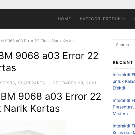
HOME
KATEGORI PRODUK
IBM 9068 a03 Error 22 Tidak Narik Kertas
 IBM 9068 a03 Error 22
RECENT
rtas
Interaktif 
untuk Kela
SERVIS
,
SPAREPARTS
·
DECEMBER 29, 2021
Efektif
 IBM 9068 a03 Error 22
Interaktif 
 Narik Kertas
Presentasi,
Modern
Interaktif 
Kelas dan M