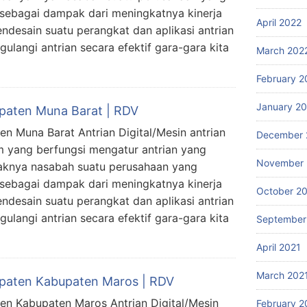
 sebagai dampak dari meningkatnya kinerja
April 2022
ndesain suatu perangkat dan aplikasi antrian
langi antrian secara efektif gara-gara kita
March 202
February 2
January 2
upaten Muna Barat | RDV
en Muna Barat Antrian Digital/Mesin antrian
December 
m yang berfungsi mengatur antrian yang
November 
yaknya nasabah suatu perusahaan yang
 sebagai dampak dari meningkatnya kinerja
October 2
ndesain suatu perangkat dan aplikasi antrian
langi antrian secara efektif gara-gara kita
September
April 2021
March 202
bupaten Kabupaten Maros | RDV
ten Kabupaten Maros Antrian Digital/Mesin
February 2