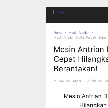
Home
Mesin Antrian
Mesin Antrian Digital Terbaik: Solu
Mesin Antrian D
Cepat Hilangk
Berantakan!
MESIN ANTRIAN
·
APRIL 30, 2
Mesin Antrian Di
Hilangkan