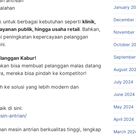
an antrean
January 2
salahan
December 
ok untuk berbagai kebutuhan seperti
klinik,
ayanan publik, hingga usaha retail
. Bahkan,
November
i peningkatan kepercayaan pelanggan
ni.
October 2
September
langgan Kabur!
akan bisa membuat pelanggan malas datang
August 20
a, mereka bisa pindah ke kompetitor!
July 2024
h ke solusi yang lebih modern dan
June 2024
May 2024
k di sini:
sin-antrian/
April 2024
han mesin antrian berkualitas tinggi, lengkap
March 202