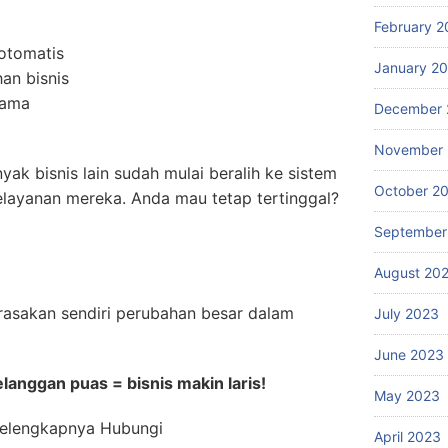
February 2
otomatis
January 2
an bisnis
lama
December 
November
ak bisnis lain sudah mulai beralih ke sistem
October 2
elayanan mereka. Anda mau tetap tertinggal?
September
August 20
 rasakan sendiri perubahan besar dalam
July 2023
June 2023
elanggan puas = bisnis makin laris!
May 2023
Selengkapnya Hubungi
April 2023