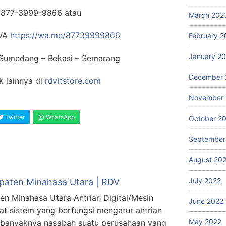
0877-3999-9866 atau
March 202
 WA
https://wa.me/87739999866
February 2
January 2
: Sumedang – Bekasi – Semarang
December 
 lainnya di
rdvitstore.com
November 
Twitter
WhatsApp
October 2
September
August 20
July 2022
upaten Minahasa Utara | RDV
ten Minahasa Utara Antrian Digital/Mesin
June 2022
at sistem yang berfungsi mengatur antrian
May 2022
n banyaknya nasabah suatu perusahaan yang