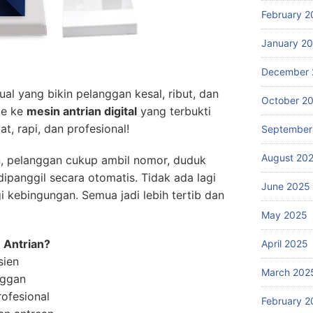
February 2
January 2
December 
al yang bikin pelanggan kesal, ribut, dan
October 2
de ke
mesin antrian digital
yang terbukti
, rapi, dan profesional!
September
August 20
, pelanggan cukup ambil nomor, duduk
dipanggil secara otomatis. Tidak ada lagi
June 2025
gi kebingungan. Semua jadi lebih tertib dan
May 2025
 Antrian?
April 2025
sien
March 202
nggan
rofesional
February 2