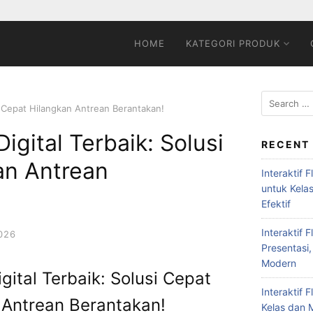
HOME
KATEGORI PRODUK
si Cepat Hilangkan Antrean Berantakan!
igital Terbaik: Solusi
RECENT
an Antrean
Interaktif 
untuk Kela
Efektif
Interaktif 
026
Presentasi,
Modern
gital Terbaik: Solusi Cepat
Interaktif 
 Antrean Berantakan!
Kelas dan M