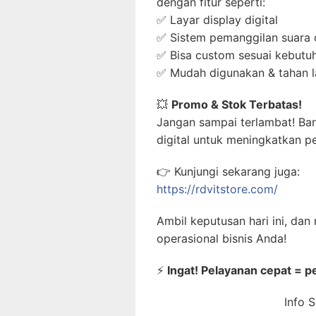
dengan fitur seperti:
✅ Layar display digital
✅ Sistem pemanggilan suara 
✅ Bisa custom sesuai kebutuh
✅ Mudah digunakan & tahan 
💥
Promo & Stok Terbatas!
Jangan sampai terlambat! Bany
digital untuk meningkatkan p
👉 Kunjungi sekarang juga:
https://rdvitstore.com/
Ambil keputusan hari ini, dan
operasional bisnis Anda!
⚡
Ingat! Pelayanan cepat = p
Info 