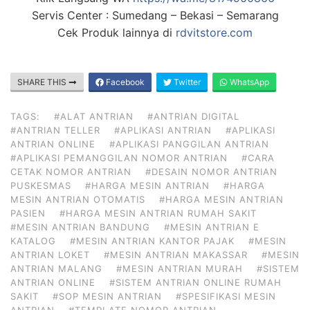
Servis Center : Sumedang – Bekasi – Semarang
Cek Produk lainnya di
rdvitstore.com
SHARE THIS
Facebook
Twitter
WhatsApp
TAGS:
#ALAT ANTRIAN
#ANTRIAN DIGITAL
#ANTRIAN TELLER
#APLIKASI ANTRIAN
#APLIKASI
ANTRIAN ONLINE
#APLIKASI PANGGILAN ANTRIAN
#APLIKASI PEMANGGILAN NOMOR ANTRIAN
#CARA
CETAK NOMOR ANTRIAN
#DESAIN NOMOR ANTRIAN
PUSKESMAS
#HARGA MESIN ANTRIAN
#HARGA
MESIN ANTRIAN OTOMATIS
#HARGA MESIN ANTRIAN
PASIEN
#HARGA MESIN ANTRIAN RUMAH SAKIT
#MESIN ANTRIAN BANDUNG
#MESIN ANTRIAN E
KATALOG
#MESIN ANTRIAN KANTOR PAJAK
#MESIN
ANTRIAN LOKET
#MESIN ANTRIAN MAKASSAR
#MESIN
ANTRIAN MALANG
#MESIN ANTRIAN MURAH
#SISTEM
ANTRIAN ONLINE
#SISTEM ANTRIAN ONLINE RUMAH
SAKIT
#SOP MESIN ANTRIAN
#SPESIFIKASI MESIN