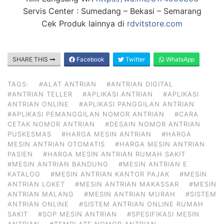
Servis Center : Sumedang – Bekasi – Semarang
Cek Produk lainnya di
rdvitstore.com
SHARE THIS
Facebook
Twitter
WhatsApp
TAGS:
#ALAT ANTRIAN
#ANTRIAN DIGITAL
#ANTRIAN TELLER
#APLIKASI ANTRIAN
#APLIKASI
ANTRIAN ONLINE
#APLIKASI PANGGILAN ANTRIAN
#APLIKASI PEMANGGILAN NOMOR ANTRIAN
#CARA
CETAK NOMOR ANTRIAN
#DESAIN NOMOR ANTRIAN
PUSKESMAS
#HARGA MESIN ANTRIAN
#HARGA
MESIN ANTRIAN OTOMATIS
#HARGA MESIN ANTRIAN
PASIEN
#HARGA MESIN ANTRIAN RUMAH SAKIT
#MESIN ANTRIAN BANDUNG
#MESIN ANTRIAN E
KATALOG
#MESIN ANTRIAN KANTOR PAJAK
#MESIN
ANTRIAN LOKET
#MESIN ANTRIAN MAKASSAR
#MESIN
ANTRIAN MALANG
#MESIN ANTRIAN MURAH
#SISTEM
ANTRIAN ONLINE
#SISTEM ANTRIAN ONLINE RUMAH
SAKIT
#SOP MESIN ANTRIAN
#SPESIFIKASI MESIN