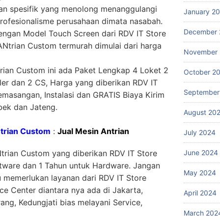
an spesifik yang menolong menanggulangi
January 2
rofesionalisme perusahaan dimata nasabah.
December 
engan Model Touch Screen dari RDV IT Store
ANtrian Custom termurah dimulai dari harga
November
rian Custom ini ada Paket Lengkap 4 Loket 2
October 2
ller dan 2 CS, Harga yang diberikan RDV IT
September
masangan, Instalasi dan GRATIS Biaya Kirim
bek dan Jateng.
August 20
ntrian Custom
:
Jual Mesin Antrian
July 2024
June 2024
trian Custom yang diberikan RDV IT Store
ftware dan 1 Tahun untuk Hardware. Jangan
May 2024
au memerlukan layanan dari RDV IT Store
ce Center diantara nya ada di Jakarta,
April 2024
ng, Kedungjati bias melayani Service,
March 202