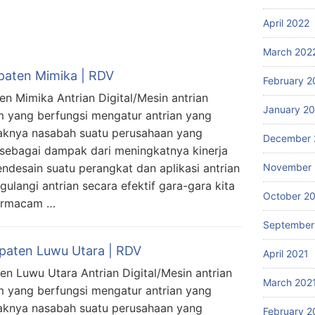
April 2022
March 202
upaten Mimika | RDV
February 2
en Mimika Antrian Digital/Mesin antrian
January 2
m yang berfungsi mengatur antrian yang
yaknya nasabah suatu perusahaan yang
December 
 sebagai dampak dari meningkatnya kinerja
November 
ndesain suatu perangkat dan aplikasi antrian
langi antrian secara efektif gara-gara kita
October 2
ermacam …
September
upaten Luwu Utara | RDV
April 2021
en Luwu Utara Antrian Digital/Mesin antrian
March 202
m yang berfungsi mengatur antrian yang
yaknya nasabah suatu perusahaan yang
February 2