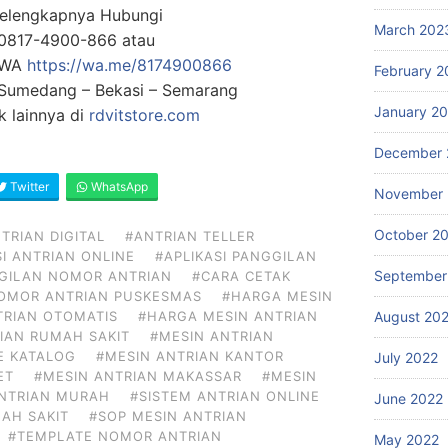
Selengkapnya Hubungi
March 202
0817-4900-866 atau
g WA
https://wa.me/8174900866
February 2
: Sumedang – Bekasi – Semarang
January 2
 lainnya di
rdvitstore.com
December 
Twitter
WhatsApp
November 
October 2
TRIAN DIGITAL
#ANTRIAN TELLER
SI ANTRIAN ONLINE
#APLIKASI PANGGILAN
September
GGILAN NOMOR ANTRIAN
#CARA CETAK
NOMOR ANTRIAN PUSKESMAS
#HARGA MESIN
August 20
TRIAN OTOMATIS
#HARGA MESIN ANTRIAN
IAN RUMAH SAKIT
#MESIN ANTRIAN
E KATALOG
#MESIN ANTRIAN KANTOR
July 2022
ET
#MESIN ANTRIAN MAKASSAR
#MESIN
ANTRIAN MURAH
#SISTEM ANTRIAN ONLINE
June 2022
AH SAKIT
#SOP MESIN ANTRIAN
#TEMPLATE NOMOR ANTRIAN
May 2022