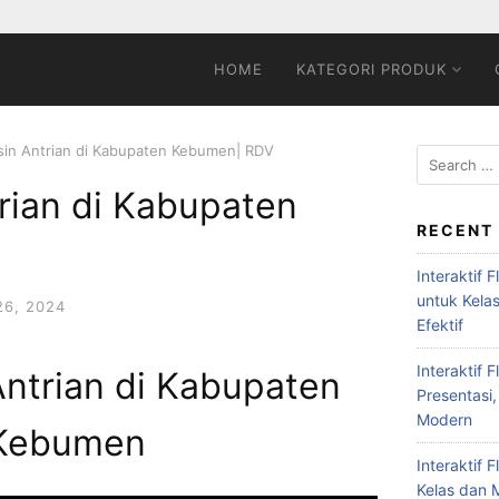
HOME
KATEGORI PRODUK
sin Antrian di Kabupaten Kebumen| RDV
rian di Kabupaten
RECENT
V
Interaktif 
untuk Kela
6, 2024
Efektif
Interaktif 
Antrian di Kabupaten
Presentasi,
Modern
Kebumen
Interaktif 
Kelas dan M