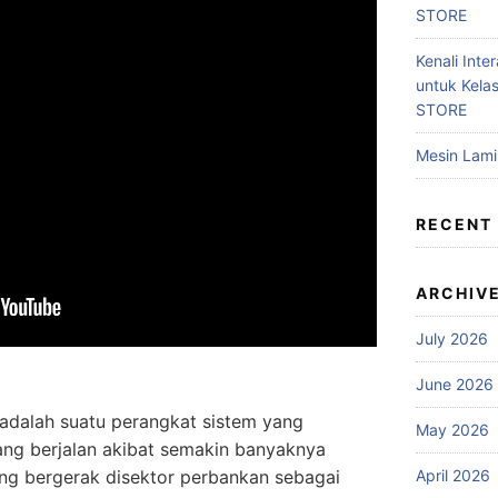
STORE
Kenali Inter
untuk Kela
STORE
Mesin Lam
RECENT
ARCHIV
July 2026
June 2026
n adalah suatu perangkat sistem yang
May 2026
ang berjalan akibat semakin banyaknya
April 2026
ng bergerak disektor perbankan sebagai