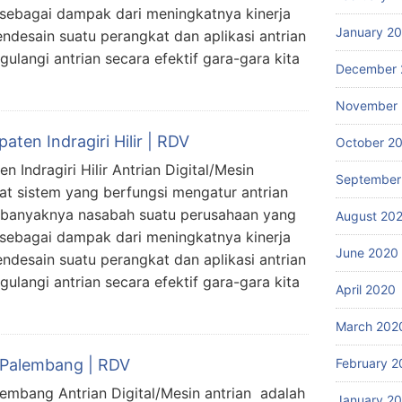
 sebagai dampak dari meningkatnya kinerja
January 2
ndesain suatu perangkat dan aplikasi antrian
langi antrian secara efektif gara-gara kita
December 
November
aten Indragiri Hilir | RDV
October 2
n Indragiri Hilir Antrian Digital/Mesin
September
at sistem yang berfungsi mengatur antrian
n banyaknya nasabah suatu perusahaan yang
August 20
 sebagai dampak dari meningkatnya kinerja
June 2020
ndesain suatu perangkat dan aplikasi antrian
langi antrian secara efektif gara-gara kita
April 2020
March 202
February 2
a Palembang | RDV
lembang Antrian Digital/Mesin antrian adalah
January 2