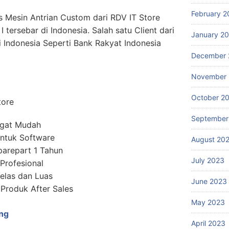
February 2
s Mesin Antrian Custom dari RDV IT Store
I tersebar di Indonesia. Salah satu Client dari
January 2
i Indonesia Seperti Bank Rakyat Indonesia
December 
November
October 2
tore
September
ngat Mudah
ntuk Software
August 20
parepart 1 Tahun
July 2023
 Profesional
elas dan Luas
June 2023
roduk After Sales
May 2023
ng
April 2023