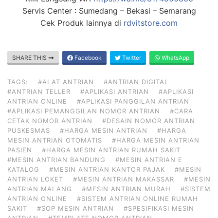
Servis Center : Sumedang – Bekasi – Semarang
Cek Produk lainnya di
rdvitstore.com
SHARE THIS
Facebook
Twitter
WhatsApp
TAGS:
#ALAT ANTRIAN
#ANTRIAN DIGITAL
#ANTRIAN TELLER
#APLIKASI ANTRIAN
#APLIKASI
ANTRIAN ONLINE
#APLIKASI PANGGILAN ANTRIAN
#APLIKASI PEMANGGILAN NOMOR ANTRIAN
#CARA
CETAK NOMOR ANTRIAN
#DESAIN NOMOR ANTRIAN
PUSKESMAS
#HARGA MESIN ANTRIAN
#HARGA
MESIN ANTRIAN OTOMATIS
#HARGA MESIN ANTRIAN
PASIEN
#HARGA MESIN ANTRIAN RUMAH SAKIT
#MESIN ANTRIAN BANDUNG
#MESIN ANTRIAN E
KATALOG
#MESIN ANTRIAN KANTOR PAJAK
#MESIN
ANTRIAN LOKET
#MESIN ANTRIAN MAKASSAR
#MESIN
ANTRIAN MALANG
#MESIN ANTRIAN MURAH
#SISTEM
ANTRIAN ONLINE
#SISTEM ANTRIAN ONLINE RUMAH
SAKIT
#SOP MESIN ANTRIAN
#SPESIFIKASI MESIN