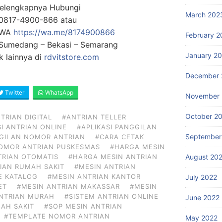
Selengkapnya Hubungi
March 202
0817-4900-866 atau
g WA
https://wa.me/8174900866
February 2
: Sumedang – Bekasi – Semarang
January 2
 lainnya di
rdvitstore.com
December 
Twitter
WhatsApp
November 
October 2
TRIAN DIGITAL
#ANTRIAN TELLER
SI ANTRIAN ONLINE
#APLIKASI PANGGILAN
September
GGILAN NOMOR ANTRIAN
#CARA CETAK
NOMOR ANTRIAN PUSKESMAS
#HARGA MESIN
August 20
TRIAN OTOMATIS
#HARGA MESIN ANTRIAN
IAN RUMAH SAKIT
#MESIN ANTRIAN
E KATALOG
#MESIN ANTRIAN KANTOR
July 2022
ET
#MESIN ANTRIAN MAKASSAR
#MESIN
ANTRIAN MURAH
#SISTEM ANTRIAN ONLINE
June 2022
AH SAKIT
#SOP MESIN ANTRIAN
#TEMPLATE NOMOR ANTRIAN
May 2022