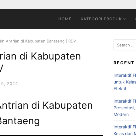
HOME
KATEGORI PRODUK
sin Antrian di Kabupaten Bantaeng | RDV
rian di Kabupaten
RECENT
V
Interaktif 
untuk Kela
9, 2024
Efektif
Interaktif 
Antrian di Kabupaten
Presentasi,
Modern
Bantaeng
Interaktif 
Kelas dan M