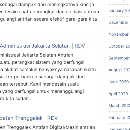
 sebagai dampak dari meningkatnya kinerja
January 2
ndesain suatu perangkat dan aplikasi antrian
langi antrian secara efektif gara-gara kita
December 
November
 Administrasi Jakarta Selatan | RDV
October 2
ministrasi Jakarta Selatan Antrian
September
 suatu perangkat sistem yang berfungsi
an akibat semakin banyaknya nasabah suatu
August 20
sektor perbankan sebagai dampak dari
June 2020
aan tersebut. Kami mendesain suatu
an yang berfungsi untuk menanggulangi
April 2020
ara kita sudah …
March 202
February 2
upaten Trenggalek | RDV
en Trenggalek Antrian Digital/Mesin antrian
January 2