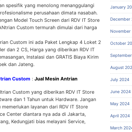
an spesifik yang menolong menanggulangi
January 2
rofesionalisme perusahaan dimata nasabah.
December 
engan Model Touch Screen dari RDV IT Store
ANtrian Custom termurah dimulai dari harga
November
rian Custom ini ada Paket Lengkap 4 Loket 2
October 2
ller dan 2 CS, Harga yang diberikan RDV IT
September
masangan, Instalasi dan GRATIS Biaya Kirim
bek dan Jateng.
August 20
ntrian Custom
:
Jual Mesin Antrian
July 2024
June 2024
trian Custom yang diberikan RDV IT Store
ftware dan 1 Tahun untuk Hardware. Jangan
May 2024
au memerlukan layanan dari RDV IT Store
ce Center diantara nya ada di Jakarta,
April 2024
ng, Kedungjati bias melayani Service,
March 202