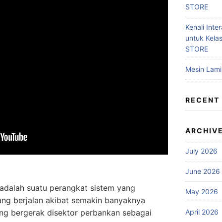
STORE
Kenali Inter
untuk Kela
STORE
Mesin Lam
RECENT
ARCHIV
July 2026
June 2026
n adalah suatu perangkat sistem yang
May 2026
ang berjalan akibat semakin banyaknya
April 2026
ng bergerak disektor perbankan sebagai