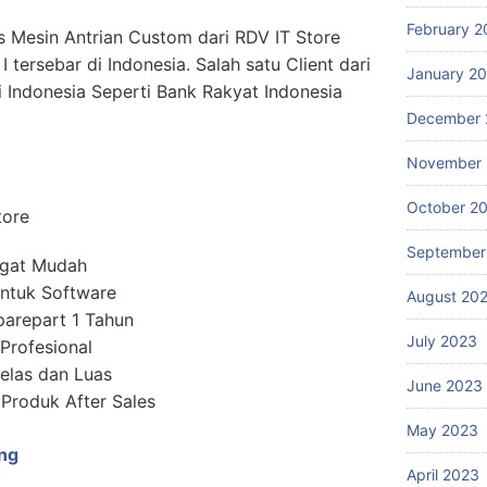
February 2
s Mesin Antrian Custom dari RDV IT Store
I tersebar di Indonesia. Salah satu Client dari
January 2
i Indonesia Seperti Bank Rakyat Indonesia
December 
November
October 2
tore
September
ngat Mudah
ntuk Software
August 20
parepart 1 Tahun
July 2023
 Profesional
elas dan Luas
June 2023
roduk After Sales
May 2023
ng
April 2023