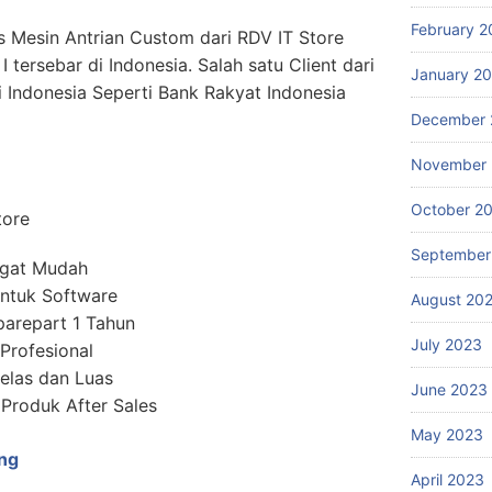
February 2
s Mesin Antrian Custom dari RDV IT Store
I tersebar di Indonesia. Salah satu Client dari
January 2
i Indonesia Seperti Bank Rakyat Indonesia
December 
November
October 2
tore
September
ngat Mudah
ntuk Software
August 20
parepart 1 Tahun
July 2023
 Profesional
elas dan Luas
June 2023
roduk After Sales
May 2023
ng
April 2023