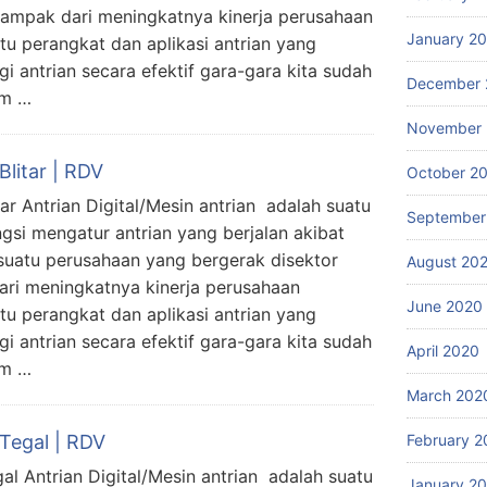
dampak dari meningkatnya kinerja perusahaan
January 2
tu perangkat dan aplikasi antrian yang
 antrian secara efektif gara-gara kita sudah
December 
am …
November
Blitar | RDV
October 2
tar Antrian Digital/Mesin antrian adalah suatu
September
gsi mengatur antrian yang berjalan akibat
uatu perusahaan yang bergerak disektor
August 20
ri meningkatnya kinerja perusahaan
June 2020
tu perangkat dan aplikasi antrian yang
 antrian secara efektif gara-gara kita sudah
April 2020
am …
March 202
February 2
 Tegal | RDV
gal Antrian Digital/Mesin antrian adalah suatu
January 2