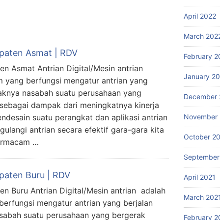
April 2022
March 202
upaten Asmat | RDV
February 2
en Asmat Antrian Digital/Mesin antrian
January 2
m yang berfungsi mengatur antrian yang
yaknya nasabah suatu perusahaan yang
December 
 sebagai dampak dari meningkatnya kinerja
November 
ndesain suatu perangkat dan aplikasi antrian
langi antrian secara efektif gara-gara kita
October 2
ermacam …
September
upaten Buru | RDV
April 2021
en Buru Antrian Digital/Mesin antrian adalah
March 202
berfungsi mengatur antrian yang berjalan
sabah suatu perusahaan yang bergerak
February 2