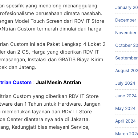
an spesifik yang menolong menanggulangi
January 2
rofesionalisme perusahaan dimata nasabah.
December 
engan Model Touch Screen dari RDV IT Store
ANtrian Custom termurah dimulai dari harga
November
rian Custom ini ada Paket Lengkap 4 Loket 2
October 2
ller dan 2 CS, Harga yang diberikan RDV IT
September
masangan, Instalasi dan GRATIS Biaya Kirim
bek dan Jateng.
August 20
ntrian Custom
:
Jual Mesin Antrian
July 2024
June 2024
trian Custom yang diberikan RDV IT Store
ftware dan 1 Tahun untuk Hardware. Jangan
May 2024
au memerlukan layanan dari RDV IT Store
ce Center diantara nya ada di Jakarta,
April 2024
ng, Kedungjati bias melayani Service,
March 202