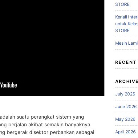
STORE
Kenali Inter
untuk Kela
STORE
Mesin Lam
RECENT
ARCHIV
July 2026
June 2026
n adalah suatu perangkat sistem yang
May 2026
ang berjalan akibat semakin banyaknya
April 2026
ng bergerak disektor perbankan sebagai