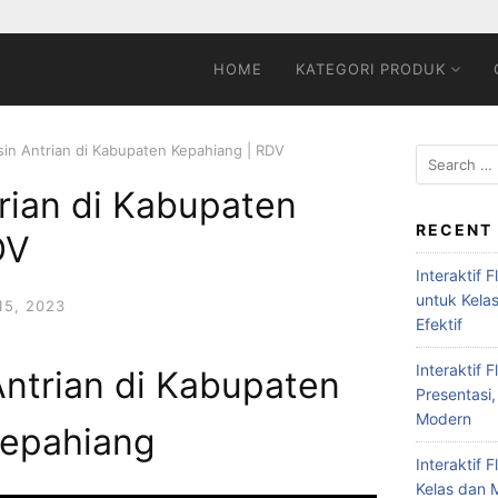
HOME
KATEGORI PRODUK
sin Antrian di Kabupaten Kepahiang | RDV
rian di Kabupaten
RECENT
DV
Interaktif 
untuk Kela
5, 2023
Efektif
Interaktif 
Antrian di Kabupaten
Presentasi,
Modern
epahiang
Interaktif 
Kelas dan M