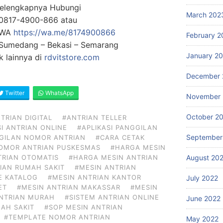
Selengkapnya Hubungi
March 202
0817-4900-866 atau
g WA
https://wa.me/8174900866
February 2
: Sumedang – Bekasi – Semarang
January 2
 lainnya di
rdvitstore.com
December 
Twitter
WhatsApp
November 
October 2
TRIAN DIGITAL
#ANTRIAN TELLER
SI ANTRIAN ONLINE
#APLIKASI PANGGILAN
September
GGILAN NOMOR ANTRIAN
#CARA CETAK
NOMOR ANTRIAN PUSKESMAS
#HARGA MESIN
August 20
TRIAN OTOMATIS
#HARGA MESIN ANTRIAN
IAN RUMAH SAKIT
#MESIN ANTRIAN
E KATALOG
#MESIN ANTRIAN KANTOR
July 2022
ET
#MESIN ANTRIAN MAKASSAR
#MESIN
ANTRIAN MURAH
#SISTEM ANTRIAN ONLINE
June 2022
AH SAKIT
#SOP MESIN ANTRIAN
#TEMPLATE NOMOR ANTRIAN
May 2022