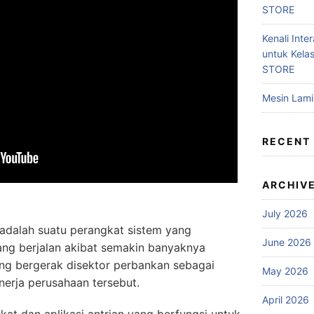
STORE
Kenali Inter
untuk Kela
STORE
Mesin Lam
RECENT
ARCHIV
July 2026
n adalah suatu perangkat sistem yang
June 2026
ang berjalan akibat semakin banyaknya
ng bergerak disektor perbankan sebagai
May 2026
erja perusahaan tersebut.
April 2026