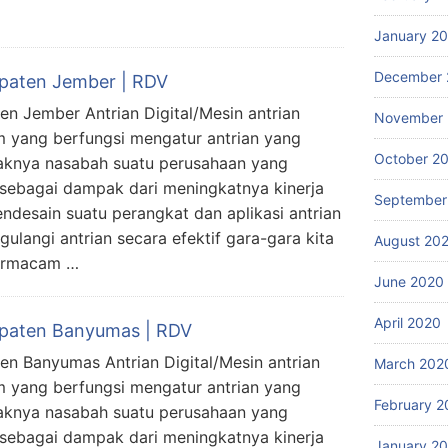
January 2
December 
upaten Jember | RDV
ten Jember Antrian Digital/Mesin antrian
November
m yang berfungsi mengatur antrian yang
October 2
yaknya nasabah suatu perusahaan yang
 sebagai dampak dari meningkatnya kinerja
September
ndesain suatu perangkat dan aplikasi antrian
langi antrian secara efektif gara-gara kita
August 20
ermacam …
June 2020
April 2020
bupaten Banyumas | RDV
ten Banyumas Antrian Digital/Mesin antrian
March 202
m yang berfungsi mengatur antrian yang
February 2
yaknya nasabah suatu perusahaan yang
 sebagai dampak dari meningkatnya kinerja
January 2