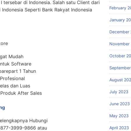
I tersebar di Indonesia. Salah satu Client dari
February 2
i Indonesia Seperti Bank Rakyat Indonesia
January 2
December 
tore
November
October 2
ngat Mudah
ntuk Software
September
parepart 1 Tahun
 Profesional
August 20
elas dan Luas
July 2023
roduk After Sales
June 2023
ng
May 2023
Selengkapnya Hubungi
0877-3999-9866 atau
April 2023