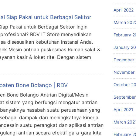
April 2022
al Siap Pakai untuk Berbagai Sektor
March 202
Siap Pakai untuk Berbagai Sektor Ingin
n profesional? RDV IT Store menyediakan
February 2
sa disesuaikan kebutuhan instansi Anda.
January 2
ank Mesin antrian puskesmas Rumah sakit &
ayanan kasir & loket ritel Dengan sistem
December 
November 
October 2
upaten Bone Bolango | RDV
ten Bone Bolango Antrian Digital/Mesin
September
at sistem yang berfungsi mengatur antrian
April 2021
n banyaknya nasabah suatu perusahaan yang
 sebagai dampak dari meningkatnya kinerja
March 202
ndesain suatu perangkat dan aplikasi antrian
langi antrian secara efektif gara-gara kita
February 2