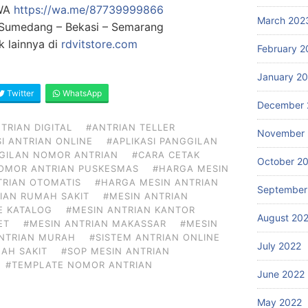
 WA
https://wa.me/87739999866
March 202
: Sumedang – Bekasi – Semarang
 lainnya di
rdvitstore.com
February 2
January 2
Twitter
WhatsApp
December 
TRIAN DIGITAL
#ANTRIAN TELLER
November 
SI ANTRIAN ONLINE
#APLIKASI PANGGILAN
GGILAN NOMOR ANTRIAN
#CARA CETAK
October 2
NOMOR ANTRIAN PUSKESMAS
#HARGA MESIN
TRIAN OTOMATIS
#HARGA MESIN ANTRIAN
September
IAN RUMAH SAKIT
#MESIN ANTRIAN
E KATALOG
#MESIN ANTRIAN KANTOR
August 20
ET
#MESIN ANTRIAN MAKASSAR
#MESIN
ANTRIAN MURAH
#SISTEM ANTRIAN ONLINE
July 2022
AH SAKIT
#SOP MESIN ANTRIAN
#TEMPLATE NOMOR ANTRIAN
June 2022
May 2022