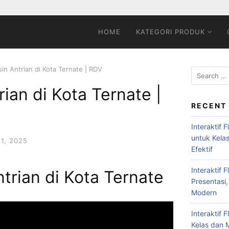
HOME
KATEGORI PRODUK
in Antrian di Kota Ternate | RDV
ian di Kota Ternate |
RECENT
Interaktif 
untuk Kela
1, 2025
Efektif
Interaktif 
trian di Kota Ternate
Presentasi,
Modern
Interaktif 
Kelas dan M