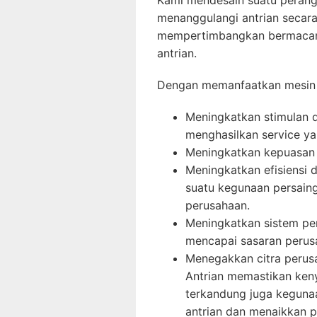
Kami mendesain suatu perangk
menanggulangi antrian secara 
mempertimbangkan bermacam 
antrian.
Dengan memanfaatkan mesin 
Meningkatkan stimulan d
menghasilkan service ya
Meningkatkan kepuasan
Meningkatkan efisiensi 
suatu kegunaan persaing
perusahaan.
Meningkatkan sistem pe
mencapai sasaran perusa
Menegakkan citra perus
Antrian memastikan keny
terkandung juga keguna
antrian dan menaikkan p