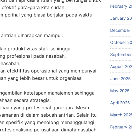
at dan aplikasi antrian yang berfungsi untuk
February 2
efektif gara-gara kita sudah
perihal yang biasa berjalan pada waktu
January 2
December 
antrian diharapkan mampu :
October 2
an produktivitas staff sehingga
September
ng profesional pada nasabah.
 nasabah.
August 20
dan efektifitas operasional yang mempunyai
an yang lebih besar untuk organisasi
June 2025
May 2025
ngambilan ketetapan manajemen sehingga
haan secara strategis.
April 2025
ahaan yang profesional gara-gara Mesin
amanan di dalam sebuah antrian. Selain itu
March 202
an spesifik yang menolong menanggulangi
February 2
rofesionalisme perusahaan dimata nasabah.